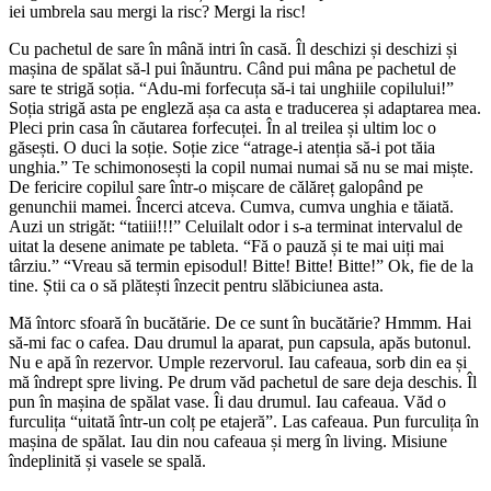
iei umbrela sau mergi la risc? Mergi la risc!
Cu pachetul de sare în mână intri în casă. Îl deschizi și deschizi și
mașina de spălat să-l pui înăuntru. Când pui mâna pe pachetul de
sare te strigă soția. “Adu-mi forfecuța să-i tai unghiile copilului!”
Soția strigă asta pe engleză așa ca asta e traducerea și adaptarea mea.
Pleci prin casa în căutarea forfecuței. În al treilea și ultim loc o
găsești. O duci la soție. Soție zice “atrage-i atenția să-i pot tăia
unghia.” Te schimonosești la copil numai numai să nu se mai miște.
De fericire copilul sare într-o mișcare de călăreț galopând pe
genunchii mamei. Încerci atceva. Cumva, cumva unghia e tăiată.
Auzi un strigăt: “tatiii!!!” Celuilalt odor i s-a terminat intervalul de
uitat la desene animate pe tableta. “Fă o pauză și te mai uiți mai
târziu.” “Vreau să termin episodul! Bitte! Bitte! Bitte!” Ok, fie de la
tine. Știi ca o să plătești înzecit pentru slăbiciunea asta.
Mă întorc sfoară în bucătărie. De ce sunt în bucătărie? Hmmm. Hai
să-mi fac o cafea. Dau drumul la aparat, pun capsula, apăs butonul.
Nu e apă în rezervor. Umple rezervorul. Iau cafeaua, sorb din ea și
mă îndrept spre living. Pe drum văd pachetul de sare deja deschis. Îl
pun în mașina de spălat vase. Îi dau drumul. Iau cafeaua. Văd o
furculița “uitată într-un colț pe etajeră”. Las cafeaua. Pun furculița în
mașina de spălat. Iau din nou cafeaua și merg în living. Misiune
îndeplinită și vasele se spală.