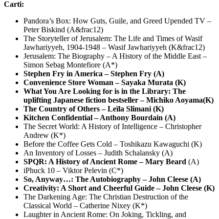
Carti:
Pandora’s Box: How Guts, Guile, and Greed Upended TV –
Peter Biskind (A&frac12)
The Storyteller of Jerusalem: The Life and Times of Wasif
Jawhariyyeh, 1904-1948 – Wasif Jawhariyyeh (K&frac12)
Jerusalem: The Biography – A History of the Middle East –
Simon Sebag Montefiore (A*)
Stephen Fry in America – Stephen Fry (A)
Convenience Store Woman – Sayaka Murata (K)
What You Are Looking for is in the Library: The
uplifting Japanese fiction bestseller – Michiko Aoyama(K)
The Country of Others – Leïla Slimani (K)
Kitchen Confidential – Anthony Bourdain (A)
The Secret World: A History of Intelligence – Christopher
Andrew (K*)
Before the Coffee Gets Cold – Toshikazu Kawaguchi (K)
An Inventory of Losses – Judith Schalansky (A)
SPQR: A History of Ancient Rome – Mary Beard
(A)
iPhuck 10 – Viktor Pelevin (C*)
So, Anyway…: The Autobiography – John Cleese (A)
Creativity: A Short and Cheerful Guide – John Cleese (K)
The Darkening Age: The Christian Destruction of the
Classical World – Catherine Nixey (K*)
Laughter in Ancient Rome: On Joking, Tickling, and