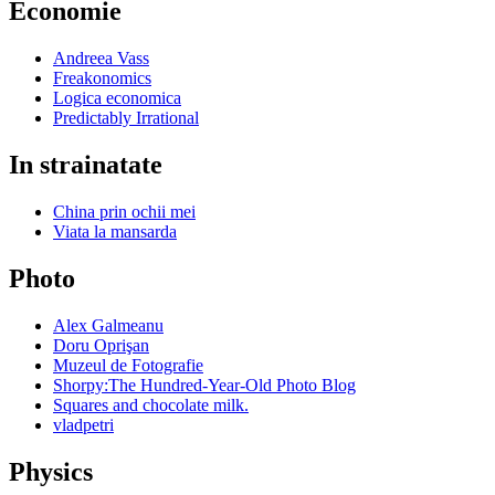
Economie
Andreea Vass
Freakonomics
Logica economica
Predictably Irrational
In strainatate
China prin ochii mei
Viata la mansarda
Photo
Alex Galmeanu
Doru Oprişan
Muzeul de Fotografie
Shorpy:The Hundred-Year-Old Photo Blog
Squares and chocolate milk.
vladpetri
Physics