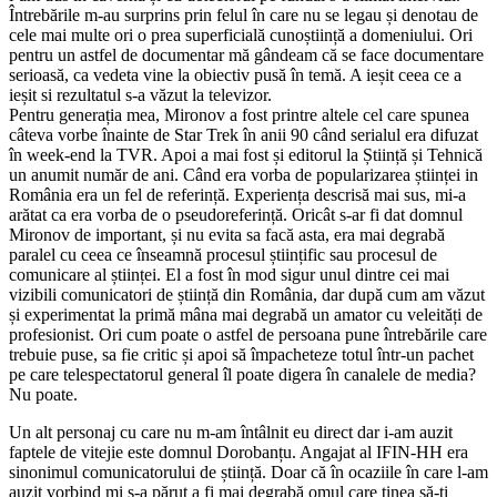
Întrebările m-au surprins prin felul în care nu se legau și denotau de
cele mai multe ori o prea superficială cunoștiință a domeniului. Ori
pentru un astfel de documentar mă gândeam că se face documentare
serioasă, ca vedeta vine la obiectiv pusă în temă. A ieșit ceea ce a
ieșit si rezultatul s-a văzut la televizor.
Pentru generația mea, Mironov a fost printre altele cel care spunea
câteva vorbe înainte de Star Trek în anii 90 când serialul era difuzat
în week-end la TVR. Apoi a mai fost și editorul la Știință și Tehnică
un anumit număr de ani. Când era vorba de popularizarea științei in
România era un fel de referință. Experiența descrisă mai sus, mi-a
arătat ca era vorba de o pseudoreferință. Oricât s-ar fi dat domnul
Mironov de important, și nu evita sa facă asta, era mai degrabă
paralel cu ceea ce înseamnă procesul științific sau procesul de
comunicare al științei. El a fost în mod sigur unul dintre cei mai
vizibili comunicatori de știință din România, dar după cum am văzut
și experimentat la primă mâna mai degrabă un amator cu veleități de
profesionist. Ori cum poate o astfel de persoana pune întrebările care
trebuie puse, sa fie critic și apoi să împacheteze totul într‐un pachet
pe care telespectatorul general îl poate digera în canalele de media?
Nu poate.
Un alt personaj cu care nu m-am întâlnit eu direct dar i-am auzit
faptele de vitejie este domnul Dorobanțu. Angajat al IFIN-HH era
sinonimul comunicatorului de știință. Doar că în ocaziile în care l-am
auzit vorbind mi s-a părut a fi mai degrabă omul care ținea să-ți