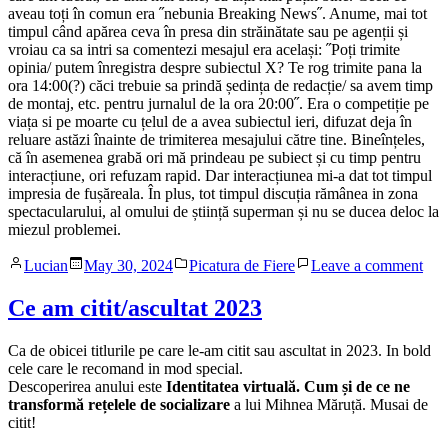
aveau toți în comun era ˝nebunia Breaking News˝. Anume, mai tot
timpul când apărea ceva în presa din străinătate sau pe agenții și
vroiau ca sa intri sa comentezi mesajul era același: ˝Poți trimite
opinia/ putem înregistra despre subiectul X? Te rog trimite pana la
ora 14:00(?) căci trebuie sa prindă ședința de redacție/ sa avem timp
de montaj, etc. pentru jurnalul de la ora 20:00˝. Era o competiție pe
viața si pe moarte cu țelul de a avea subiectul ieri, difuzat deja în
reluare astăzi înainte de trimiterea mesajului către tine. Bineînțeles,
că în asemenea grabă ori mă prindeau pe subiect și cu timp pentru
interacțiune, ori refuzam rapid. Dar interacțiunea mi-a dat tot timpul
impresia de fușăreala. În plus, tot timpul discuția rămânea in zona
spectacularului, al omului de știință superman și nu se ducea deloc la
miezul problemei.
Posted
Posted
on
Lucian
May 30, 2024
Picatura de Fiere
Leave a comment
by
in
Evan
știin
Ce am citit/ascultat 2023
Sold
Sve
Ca de obicei titlurile pe care le-am citit sau ascultat in 2023. In bold
com
cele care le recomand in mod special.
de
Descoperirea anului este
Identitatea virtuală. Cum și de ce ne
știin
transformă rețelele de socializare
a lui Mihnea Măruță. Musai de
citit!