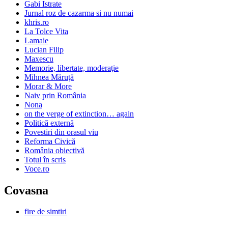
Gabi Istrate
Jurnal roz de cazarma si nu numai
khris.ro
La Tolce Vita
Lamaie
Lucian Filip
Maxescu
Memorie, libertate, moderaţie
Mihnea Măruţă
Morar & More
Naiv prin România
Nona
on the verge of extinction… again
Politică externă
Povestiri din orasul viu
Reforma Civică
România obiectivă
Totul în scris
Voce.ro
Covasna
fire de simtiri