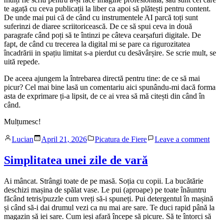
te agață cu ceva publicații la liber ca apoi să plătești pentru content.
De unde mai pui că de când cu instrumentele AI parcă toți sunt
suferinzi de diaree scriitoricească. De ce să spui ceva in două
paragrafe când poți să te întinzi pe câteva cearșafuri digitale. De
fapt, de când cu trecerea la digital mi se pare ca rigurozitatea
încadrării in spațiu limitat s-a pierdut cu desăvârșire. Se scrie mult, se
uită repede.
De aceea ajungem la întrebarea directă pentru tine: de ce să mai
picur? Cel mai bine lasă un comentariu aici spunându-mi dacă forma
asta de exprimare ți-a lipsit, de ce ai vrea să mă citești din când în
când.
Mulțumesc!
Posted
Posted
on
Lucian
April 21, 2026
Picatura de Fiere
Leave a comment
by
in
De
ce
Simplitatea unei zile de vară
să
ma
Ai mâncat. Strângi toate de pe masă. Soția cu copii. La bucătărie
pic
deschizi mașina de spălat vase. Le pui (aproape) pe toate înăuntru
făcând tetris/puzzle cum vreți să-i spuneți. Pui detergentul în mașină
și când să-i dai drumul vezi ca nu mai are sare. Te duci rapid până la
magazin să iei sare. Cum ieși afară începe să picure. Să te întorci să