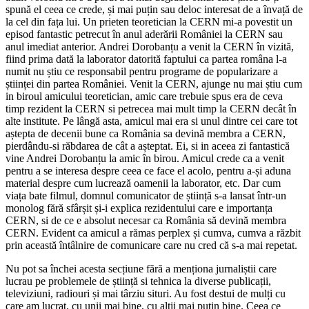
spună el ceea ce crede, și mai puțin sau deloc interesat de a învață de
la cel din fața lui. Un prieten teoretician la CERN mi-a povestit un
episod fantastic petrecut în anul aderării României la CERN sau
anul imediat anterior. Andrei Dorobanțu a venit la CERN în vizită,
fiind prima dată la laborator datorită faptului ca partea româna l-a
numit nu știu ce responsabil pentru programe de popularizare a
științei din partea României. Venit la CERN, ajunge nu mai știu cum
in biroul amicului teoretician, amic care trebuie spus era de ceva
timp rezident la CERN si petrecea mai mult timp la CERN decât în
alte institute. Pe lângă asta, amicul mai era si unul dintre cei care tot
aștepta de decenii bune ca România sa devină membra a CERN,
pierdându-si răbdarea de cât a așteptat. Ei, si in aceea zi fantastică
vine Andrei Dorobanțu la amic în birou. Amicul crede ca a venit
pentru a se interesa despre ceea ce face el acolo, pentru a-și aduna
material despre cum lucrează oamenii la laborator, etc. Dar cum
viața bate filmul, domnul comunicator de știință s-a lansat într‐un
monolog fără sfârșit și-i explica rezidentului care e importanța
CERN, si de ce e absolut necesar ca România să devină membra
CERN. Evident ca amicul a rămas perplex și cumva, cumva a răzbit
prin această întâlnire de comunicare care nu cred că s-a mai repetat.
Nu pot sa închei acesta secțiune fără a menționa jurnaliștii care
lucrau pe problemele de știință si tehnica la diverse publicații,
televiziuni, radiouri și mai târziu situri. Au fost destui de mulți cu
care am lucrat, cu unii mai bine, cu alții mai puțin bine. Ceea ce