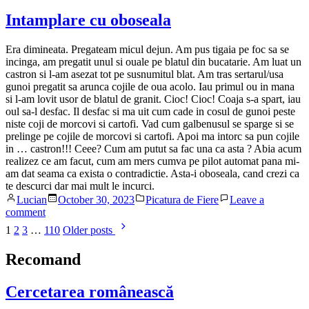
Ce
am
Intamplare cu oboseala
citit/ascultat
2023
Era dimineata. Pregateam micul dejun. Am pus tigaia pe foc sa se
incinga, am pregatit unul si ouale pe blatul din bucatarie. Am luat un
castron si l-am asezat tot pe susnumitul blat. Am tras sertarul/usa
gunoi pregatit sa arunca cojile de oua acolo. Iau primul ou in mana
si l-am lovit usor de blatul de granit. Cioc! Cioc! Coaja s-a spart, iau
oul sa-l desfac. Il desfac si ma uit cum cade in cosul de gunoi peste
niste coji de morcovi si cartofi. Vad cum galbenusul se sparge si se
prelinge pe cojile de morcovi si cartofi. Apoi ma intorc sa pun cojile
in … castron!!! Ceee? Cum am putut sa fac una ca asta ? Abia acum
realizez ce am facut, cum am mers cumva pe pilot automat pana mi-
am dat seama ca exista o contradictie. Asta-i oboseala, cand crezi ca
te descurci dar mai mult le incurci.
Posted
Posted
Lucian
October 30, 2023
Picatura de Fiere
Leave a
by
in
on
comment
Posts
Intamplare
1
2
3
…
110
Older posts
cu
pagination
oboseala
Recomand
Cercetarea românească