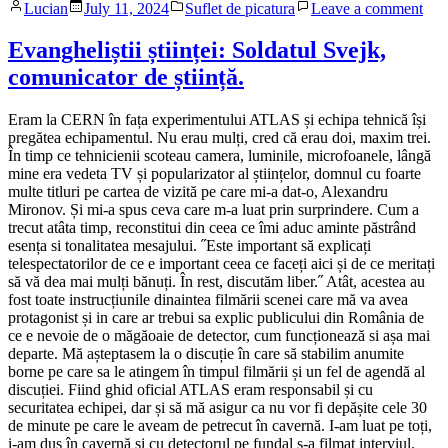
Posted
Posted
on
Lucian
July 11, 2024
Suflet de picatura
Leave a comment
by
in
Simp
une
Evangheliștii științei: Soldatul Svejk,
zile
comunicator de știință.
de
var
Eram la CERN în fața experimentului ATLAS și echipa tehnică își
pregătea echipamentul. Nu erau mulți, cred că erau doi, maxim trei.
În timp ce tehnicienii scoteau camera, luminile, microfoanele, lângă
mine era vedeta TV și popularizator al științelor, domnul cu foarte
multe titluri pe cartea de vizită pe care mi-a dat-o, Alexandru
Mironov. Și mi-a spus ceva care m-a luat prin surprindere. Cum a
trecut atâta timp, reconstitui din ceea ce îmi aduc aminte păstrând
esența si tonalitatea mesajului. ˝Este important să explicați
telespectatorilor de ce e important ceea ce faceți aici și de ce meritați
să vă dea mai mulți bănuți. În rest, discutăm liber.˝ Atât, acestea au
fost toate instrucțiunile dinaintea filmării scenei care mă va avea
protagonist și in care ar trebui sa explic publicului din România de
ce e nevoie de o măgăoaie de detector, cum funcționează si așa mai
departe. Mă așteptasem la o discuție în care să stabilim anumite
borne pe care sa le atingem în timpul filmării și un fel de agendă al
discuției. Fiind ghid oficial ATLAS eram responsabil și cu
securitatea echipei, dar și să mă asigur ca nu vor fi depășite cele 30
de minute pe care le aveam de petrecut în cavernă. I-am luat pe toți,
i-am dus în cavernă și cu detectorul pe fundal s-a filmat interviul.