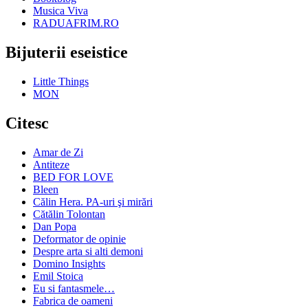
Musica Viva
RADUAFRIM.RO
Bijuterii eseistice
Little Things
MON
Citesc
Amar de Zi
Antiteze
BED FOR LOVE
Bleen
Călin Hera. PA-uri şi mirări
Cătălin Tolontan
Dan Popa
Deformator de opinie
Despre arta si alti demoni
Domino Insights
Emil Stoica
Eu si fantasmele…
Fabrica de oameni