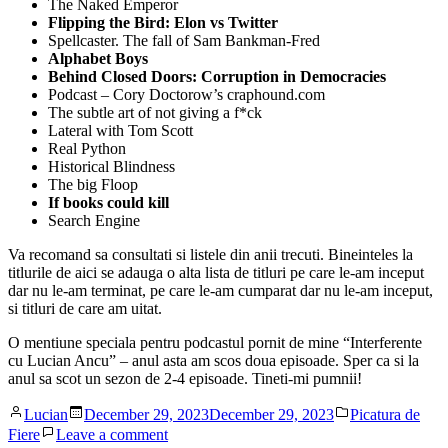
The Naked Emperor
Flipping the Bird: Elon vs Twitter
Spellcaster. The fall of Sam Bankman-Fred
Alphabet Boys
Behind Closed Doors: Corruption in Democracies
Podcast – Cory Doctorow’s craphound.com
The subtle art of not giving a f*ck
Lateral with Tom Scott
Real Python
Historical Blindness
The big Floop
If books could kill
Search Engine
Va recomand sa consultati si listele din anii trecuti. Bineinteles la
titlurile de aici se adauga o alta lista de titluri pe care le-am inceput
dar nu le-am terminat, pe care le-am cumparat dar nu le-am inceput,
si titluri de care am uitat.
O mentiune speciala pentru podcastul pornit de mine “Interferente
cu Lucian Ancu” – anul asta am scos doua episoade. Sper ca si la
anul sa scot un sezon de 2-4 episoade. Tineti-mi pumnii!
Posted
Posted
Lucian
December 29, 2023
December 29, 2023
Picatura de
by
in
on
Fiere
Leave a comment