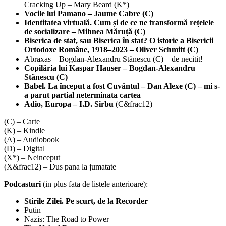
Cracking Up – Mary Beard (K*)
Vocile lui Pamano – Jaume Cabre (C)
Identitatea virtuală. Cum și de ce ne transformă rețelele
de socializare – Mihnea Măruță (C)
Biserica de stat, sau Biserica în stat? O istorie a Bisericii
Ortodoxe Române, 1918–2023 – Oliver Schmitt (C)
Abraxas – Bogdan-Alexandru Stănescu (C) – de necitit!
Copilăria lui Kaspar Hauser – Bogdan-Alexandru
Stănescu (C)
Babel. La început a fost Cuvântul – Dan Alexe (C) – mi s-
a parut partial neterminata cartea
Adio, Europa – I.D. Sirbu
(C&frac12)
(C) – Carte
(K) – Kindle
(A) – Audiobook
(D) – Digital
(X*) – Neinceput
(X&frac12) – Dus pana la jumatate
Podcasturi
(in plus fata de listele anterioare):
Stirile Zilei. Pe scurt, de la Recorder
Putin
Nazis: The Road to Power