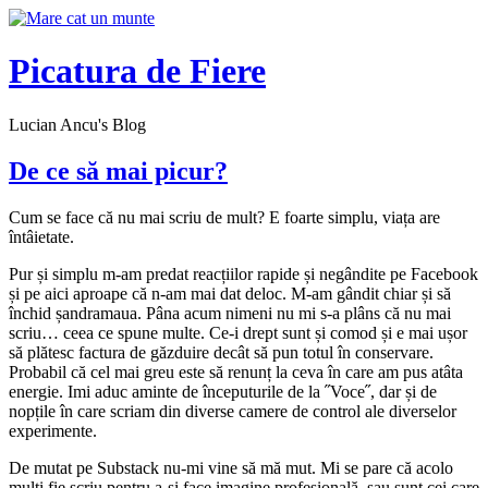
Skip
to
content
Picatura de Fiere
Lucian Ancu's Blog
De ce să mai picur?
Cum se face că nu mai scriu de mult? E foarte simplu, viața are
întâietate.
Pur și simplu m-am predat reacțiilor rapide și negândite pe Facebook
și pe aici aproape că n-am mai dat deloc. M-am gândit chiar și să
închid șandramaua. Pâna acum nimeni nu mi s-a plâns că nu mai
scriu… ceea ce spune multe. Ce-i drept sunt și comod și e mai ușor
să plătesc factura de găzduire decât să pun totul în conservare.
Probabil că cel mai greu este să renunț la ceva în care am pus atâta
energie. Imi aduc aminte de începuturile de la ˝Voce˝, dar și de
nopțile în care scriam din diverse camere de control ale diverselor
experimente.
De mutat pe Substack nu-mi vine să mă mut. Mi se pare că acolo
mulți fie scriu pentru a-și face imagine profesională, sau sunt cei care